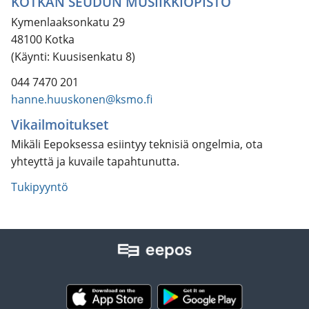
KOTKAN SEUDUN MUSIIKKIOPISTO
Kymenlaaksonkatu 29
48100 Kotka
(Käynti: Kuusisenkatu 8)
044 7470 201
hanne.huuskonen@ksmo.fi
Vikailmoitukset
Mikäli Eepoksessa esiintyy teknisiä ongelmia, ota
yhteyttä ja kuvaile tapahtunutta.
Tukipyyntö