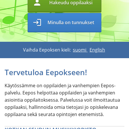
person
Hakeudu oppilaaksi
login
Minulla on tunnukset
Vaihda Eepoksen kieli:
suomi
English
Tervetuloa Eepokseen!
Käytössämme on oppilaiden ja vanhempien Eepos-
palvelu. Eepos helpottaa oppilaiden ja vanhempien
asiointia oppilaitoksessa. Palvelussa voit ilmoittautua
oppilaaksi, hallinnoida omia tietojasi jo opiskelevana
oppilaana sekä seurata opintojen etenemistä.