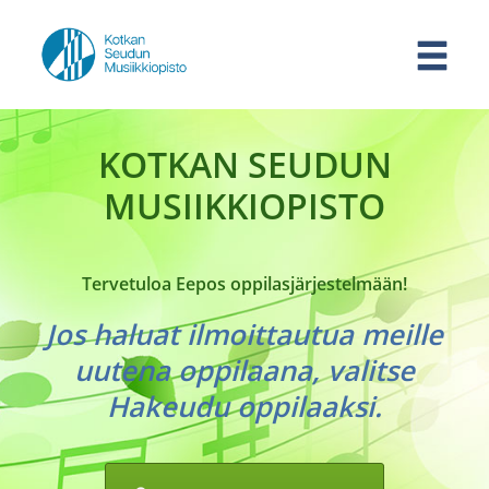
KOTKAN SEUDUN
MUSIIKKIOPISTO
Tervetuloa Eepos oppilasjärjestelmään!
Jos haluat ilmoittautua meille
uutena oppilaana, valitse
Hakeudu oppilaaksi.